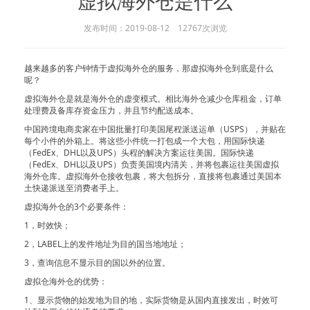
虚拟海外仓是什么
发布时间：2019-08-12 12767次浏览
越来越多的客户钟情于虚拟海外仓的服务，那虚拟海外仓到底是什么
呢？
虚拟海外仓是就是海外仓的虚变模式。相比海外仓减少仓库租金，订单
处理费及备库存资金压力，并且节约配送成本。
中国跨境电商卖家在中国批量打印美国尾程派送运单（USPS），并贴在
每个小件的外箱上。将这些小件统一打包成一个大包，用国际快递
（FedEx、DHL以及UPS）头程的解决方案运往美国。国际快递
（FedEx、DHL以及UPS）负责美国境内清关，并将包裹运往美国虚拟
海外仓库。虚拟海外仓接收包裹，将大包拆分，直接将包裹通过美国本
土快递派送至消费者手上。
虚拟海外仓的3个必要条件：
1，时效快；
2，LABEL上的发件地址为目的国当地地址；
3，查询信息不显示目的国以外的位置。
虚拟仓海外仓的优势：
1、显示货物的始发地为目的地，实际货物是从国内直接发出，时效可